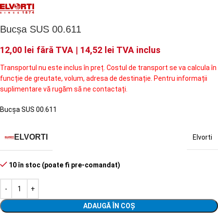
Bucșa SUS 00.611
12,00
lei
fără TVA |
14,52
lei
TVA inclus
Transportul nu este inclus în preț. Costul de transport se va calcula în
funcție de greutate, volum, adresa de destinație. Pentru informații
suplimentare vă rugăm să ne contactați.
Bucșa SUS 00.611
ELVORTI
Elvorti
10 în stoc (poate fi pre-comandat)
ADAUGĂ ÎN COȘ