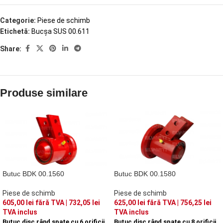
Categorie:
Piese de schimb
Etichetă:
Bucșa SUS 00.611
Share:
Produse similare
Butuc BDK 00.1560
Butuc BDK 00.1580
Piese de schimb
Piese de schimb
605,00
lei
fără TVA |
732,05
lei
625,00
lei
fără TVA |
756,25
lei
TVA inclus
TVA inclus
Butuc disc rând spate cu 6 orificii
Butuc disc rând spate cu 8 orificii