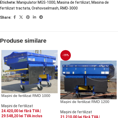
Etichete:
Manipulator MGS-1000
,
Masina de fertilizat
,
Masina de
fertilizat tractata
,
Orehovselmash
,
RMD-3000
Share:
Produse similare
-19%
Mașini de fertilizat RMD 1000
Mașini de fertilizat RMD 1200
Mașini de fertilizat
24.420,00
lei
fără TVA |
Mașini de fertilizat
29.548,20
lei
TVA inclus
21.210,00
lei
fără TVA |