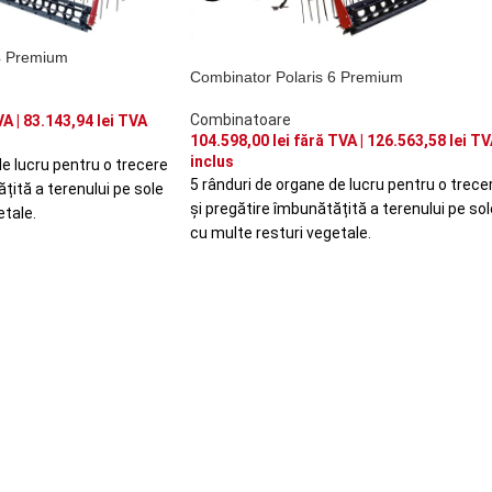
4 Premium
Combinator Polaris 6 Premium
Combinatoare
A |
83.143,94
lei
TVA
104.598,00
lei
fără TVA |
126.563,58
lei
TV
inclus
de lucru pentru o trecere
5 rânduri de organe de lucru pentru o trece
țită a terenului pe sole
și pregătire îmbunătățită a terenului pe sol
etale.
cu multe resturi vegetale.