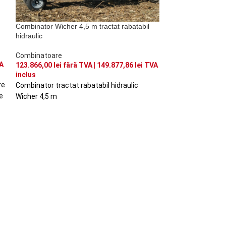
Combinator Wiche
Combinator Wicher 4,5 m tractat rabatabil
hidraulic
Combinatoare
61.399,00
lei
fără
Combinatoare
inclus
A
123.866,00
lei
fără TVA |
149.877,86
lei
TVA
Combinator purta
inclus
re
Combinator tractat rabatabil hidraulic
e
Wicher 4,5 m