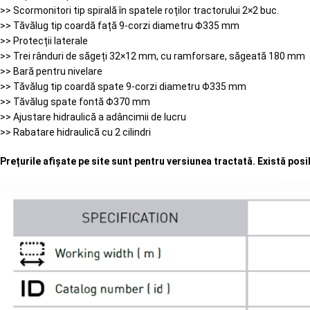
>> Scormonitori tip spirală în spatele roților tractorului 2×2 buc.
>> Tăvălug tip coardă față 9-corzi diametru Φ335 mm
>> Protecții laterale
>> Trei rânduri de săgeți 32×12 mm, cu ramforsare, săgeată 180 mm
>> Bară pentru nivelare
>> Tăvălug tip coardă spate 9-corzi diametru Φ335 mm
>> Tăvălug spate fontă Φ370 mm
>> Ajustare hidraulică a adâncimii de lucru
>> Rabatare hidraulică cu 2 cilindri
Prețurile afișate pe site sunt pentru versiunea tractată. Există posi