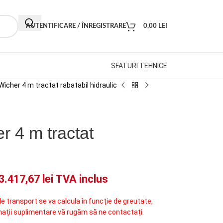
AUTENTIFICARE / ÎNREGISTRARE
0,00
LEI
SFATURI TEHNICE
icher 4 m tractat rabatabil hidraulic
 4 m tractat
3.417,67
lei
TVA inclus
de transport se va calcula în funcție de greutate,
mații suplimentare vă rugăm să ne contactați.