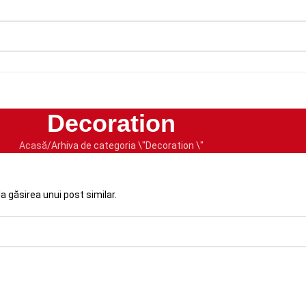
Decoration
Acasă
Arhiva de categoria \"Decoration \"
a găsirea unui post similar.