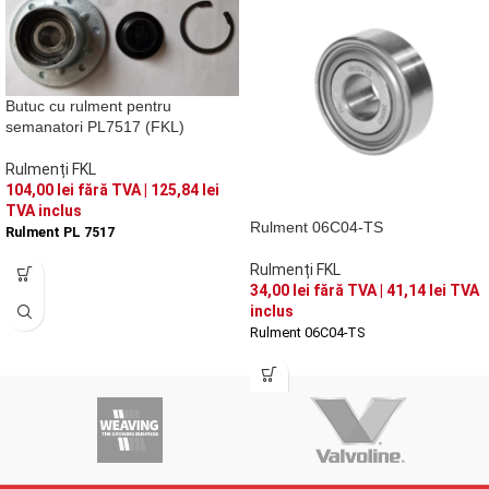
Butuc cu rulment pentru
semanatori PL7517 (FKL)
Rulmenți FKL
104,00
lei
fără TVA |
125,84
lei
TVA inclus
Rulment 06C04-TS
Rulment PL 7517
Rulmenți FKL
34,00
lei
fără TVA |
41,14
lei
TVA
inclus
Rulment 06C04-TS