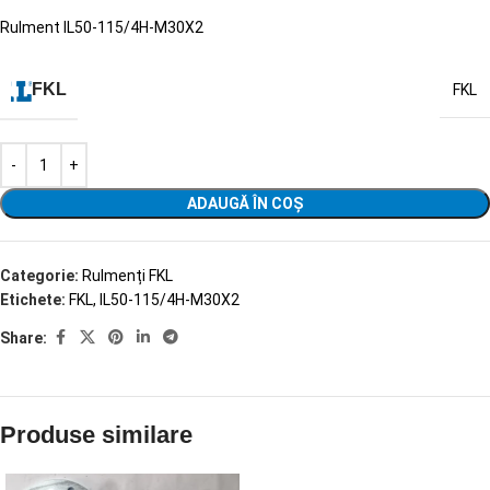
Rulment IL50-115/4H-M30X2
FKL
FKL
ADAUGĂ ÎN COȘ
Categorie:
Rulmenți FKL
Etichete:
FKL
,
IL50-115/4H-M30X2
Share:
Produse similare