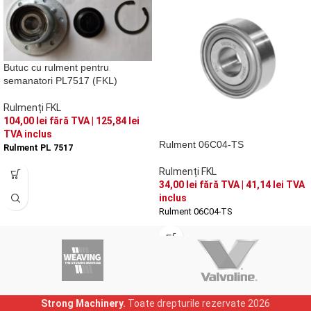
Butuc cu rulment pentru
semanatori PL7517 (FKL)
Rulmenți FKL
104,00
lei
fără TVA |
125,84
lei
TVA inclus
Rulment 06C04-TS
Rulment PL 7517
Rulmenți FKL
34,00
lei
fără TVA |
41,14
lei
TVA
inclus
Rulment 06C04-TS
Strong Machinery.
Toate drepturile rezervate
2026