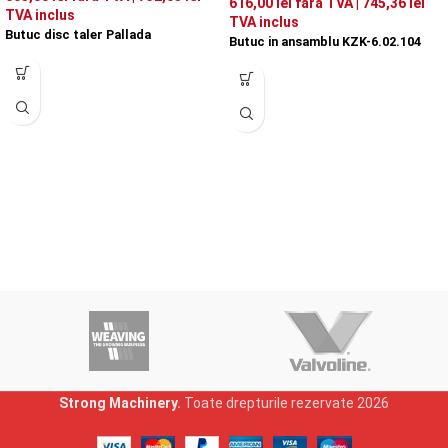
616,00
lei
fără TVA |
745,36
lei
TVA inclus
TVA inclus
Butuc disc taler Pallada
Butuc in ansamblu KZK-6.02.104
Strong Machinery.
Toate drepturile rezervate
2026