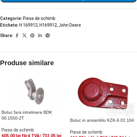
Categorie:
Piese de schimb
Etichete:
H 169912
,
H169912
,
John Deere
Share:
Produse similare
Butuc fara intretinere BDK
00.1550-2T
Butuc in ansamblu KZK-6.02.104
Piese de schimb
Piese de schimb
605,00
lei
fără TVA |
732,05
lei