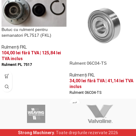
Butuc cu rulment pentru
semanatori PL7517 (FKL)
Rulmenți FKL
104,00
lei
fără TVA |
125,84
lei
TVA inclus
Rulment 06C04-TS
Rulment PL 7517
Rulmenți FKL
34,00
lei
fără TVA |
41,14
lei
TVA
inclus
Rulment 06C04-TS
Strong Machinery.
Toate drepturile rezervate
2026