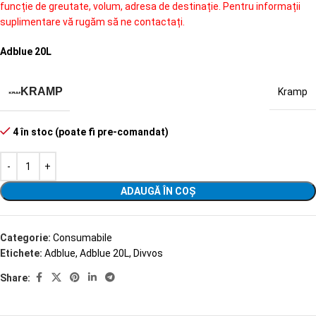
funcție de greutate, volum, adresa de destinație. Pentru informații
suplimentare vă rugăm să ne contactați.
Adblue 20L
KRAMP
Kramp
4 în stoc (poate fi pre-comandat)
ADAUGĂ ÎN COȘ
Categorie:
Consumabile
Etichete:
Adblue
,
Adblue 20L
,
Divvos
Share: