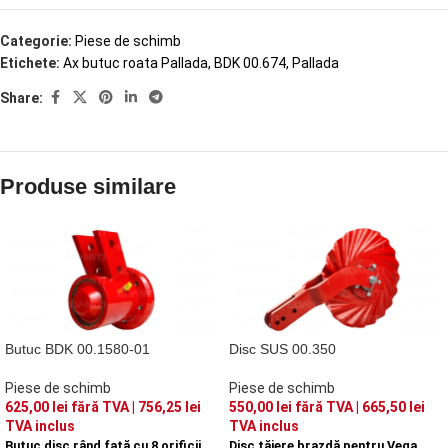
Categorie:
Piese de schimb
Etichete:
Ax butuc roata Pallada
,
BDK 00.674
,
Pallada
Share:
Produse similare
Butuc BDK 00.1580-01
Disc SUS 00.350
Piese de schimb
Piese de schimb
625,00
lei
fără TVA |
756,25
lei
550,00
lei
fără TVA |
665,50
lei
TVA inclus
TVA inclus
Butuc disc rând față cu 8 orificii
Disc tăiere brazdă pentru Vega