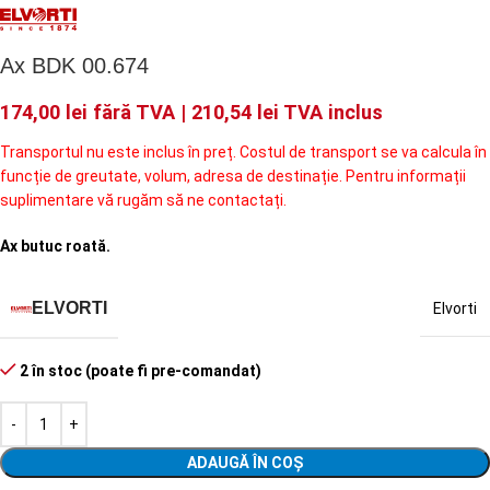
Ax BDK 00.674
174,00
lei
fără TVA |
210,54
lei
TVA inclus
Transportul nu este inclus în preț. Costul de transport se va calcula în
funcție de greutate, volum, adresa de destinație. Pentru informații
suplimentare vă rugăm să ne contactați.
Ax butuc roată.
ELVORTI
Elvorti
2 în stoc (poate fi pre-comandat)
ADAUGĂ ÎN COȘ