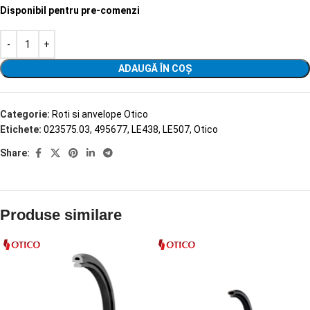
Disponibil pentru pre-comenzi
ADAUGĂ ÎN COȘ
Categorie:
Roti si anvelope Otico
Etichete:
023575.03
,
495677
,
LE438
,
LE507
,
Otico
Share:
Produse similare