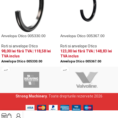
Anvelopa Otico 005330.00
Anvelopa Otico 005367.00
Roti si anvelope Otico
Roti si anvelope Otico
98,00
lei
fără TVA |
118,58
lei
123,00
lei
fără TVA |
148,83
lei
TVA inclus
TVA inclus
Anvelopa Otico 005330.00
Anvelopa Otico 005367.00
Strong Machinery.
Toate drepturile rezervate
2026