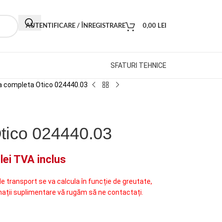
AUTENTIFICARE / ÎNREGISTRARE
0,00
LEI
SFATURI TEHNICE
a completa Otico 024440.03
tico 024440.03
7
lei
TVA inclus
de transport se va calcula în funcție de greutate,
mații suplimentare vă rugăm să ne contactați.