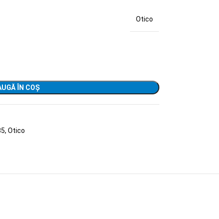
Otico
UGĂ ÎN COȘ
35
,
Otico