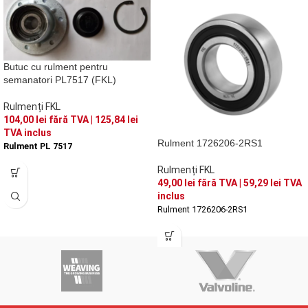
Butuc cu rulment pentru
semanatori PL7517 (FKL)
Rulmenți FKL
104,00
lei
fără TVA |
125,84
lei
TVA inclus
Rulment 1726206-2RS1
Rulment PL 7517
Rulmenți FKL
49,00
lei
fără TVA |
59,29
lei
TVA
inclus
Rulment 1726206-2RS1