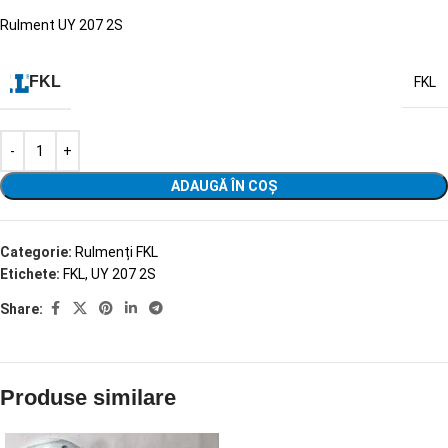
Rulment UY 207 2S
FKL
FKL
ADAUGĂ ÎN COȘ
Categorie:
Rulmenți FKL
Etichete:
FKL
,
UY 207 2S
Share:
Produse similare