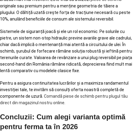
originale sau premium pentru a menține geometria de tăiere a
plugului. O dăltiță uzată crește forța de tracțiune necesară cu peste
10%, anulând beneficiile de consum ale sistemului reversibil.
Sistemele de siguranță joacă și ele un rol economic. Pe solurile cu
pietre, un sistem non-stop hidraulic previne avariile grave ale cadrului,
chiar dacă implică o mentenanță mai atentă a circuitului de ulei. În
schimb, șurubul de forfecare rămâne soluția robustă și ieftină pentru
terenurile curate. Valoarea de revânzare a unui plug reversibil pe piața
second-hand din România rămâne ridicată, deprecierea fiind mult mai
lentă comparativ cu modelele clasice fixe.
Pentru a asigura continuitatea lucrărilor și a maximiza randamentul
investiției tale, te invităm să consulți oferta noastră completă de
componente de uzură.
Comandă piese de schimb pentru plugul tău
direct din magazinul nostru online
.
Concluzii: Cum alegi varianta optimă
pentru ferma ta în 2026