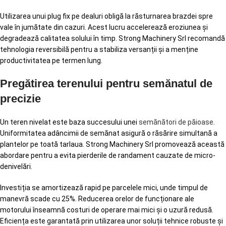
Utilizarea unui plug fix pe dealuri obligă la răsturnarea brazdei spre
vale în jumătate din cazuri. Acest lucru accelerează eroziunea și
degradează calitatea solului în timp. Strong Machinery Srl recomandă
tehnologia reversibilă pentru a stabiliza versanții și a menține
productivitatea pe termen lung.
Pregătirea terenului pentru semănatul de
precizie
Un teren nivelat este baza succesului unei
semănători de păioase
.
Uniformitatea adâncimii de semănat asigură o răsărire simultană a
plantelor pe toată tarlaua. Strong Machinery Srl promovează această
abordare pentru a evita pierderile de randament cauzate de micro-
denivelări.
Investiția se amortizează rapid pe parcelele mici, unde timpul de
manevră scade cu 25%. Reducerea orelor de funcționare ale
motorului înseamnă costuri de operare mai mici și o uzură redusă.
Eficiența este garantată prin utilizarea unor soluții tehnice robuste și