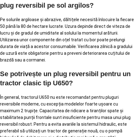
plug reversibil pe sol argilos?
Pe solurile argiloase și abrazive, dăltițele necesită înlocuire la fiecare
50 până la 80 de hectare lucrate. Uzura depinde direct de viteza de
lucru și de gradul de umiditate al solului la momentul arăturii.
Utilizarea unor componente din oțel tratat cu bor poate prelungi
durata de viață a acestor consumabile. Verificarea zilnică a gradului
de uzură este obligatorie pentru a preveni deteriorarea cuțitului de
brazdă sau a cormanei.
Se potrivește un plug reversibil pentru un
tractor clasic tip U650?
În general, tractorul U650 nu este recomandat pentru pluguri
reversibile moderne, cu excepția modelelor foarte ușoare cu
maximum 2 trupițe. Capacitatea de ridicare a tiranților spate și
stabilitatea punții frontale sunt insuficiente pentru masa unui plug
reversibil robust. Pentru a evita avariile la sistemul hidraulic, este
preferabil să utilizați un tractor de generație nouă, cu o pompă