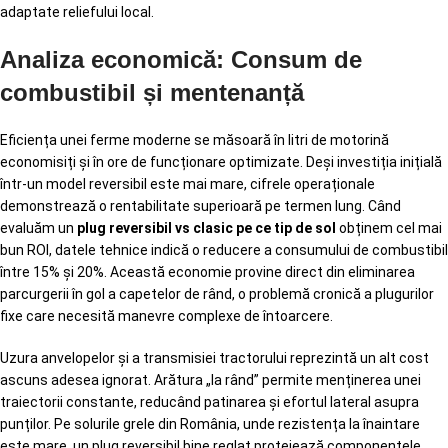
adaptate reliefului local.
Analiza economică: Consum de
combustibil și mentenanță
Eficiența unei ferme moderne se măsoară în litri de motorină
economisiți și în ore de funcționare optimizate. Deși investiția inițială
într-un model reversibil este mai mare, cifrele operaționale
demonstrează o rentabilitate superioară pe termen lung. Când
evaluăm un
plug reversibil vs clasic pe ce tip de sol
obținem cel mai
bun ROI, datele tehnice indică o reducere a consumului de combustibil
între 15% și 20%. Această economie provine direct din eliminarea
parcurgerii în gol a capetelor de rând, o problemă cronică a plugurilor
fixe care necesită manevre complexe de întoarcere.
Uzura anvelopelor și a transmisiei tractorului reprezintă un alt cost
ascuns adesea ignorat. Arătura „la rând” permite menținerea unei
traiectorii constante, reducând patinarea și efortul lateral asupra
punților. Pe solurile grele din România, unde rezistența la înaintare
este mare, un plug reversibil bine reglat protejează componentele