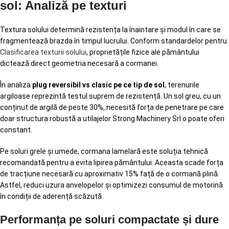
sol: Analiză pe texturi
Textura solului determină rezistența la înaintare și modul în care se
fragmentează brazda în timpul lucrului. Conform standardelor pentru
Clasificarea texturii solului
, proprietățile fizice ale pământului
dictează direct geometria necesară a cormanei.
În analiza
plug reversibil vs clasic pe ce tip de sol
, terenurile
argiloase reprezintă testul suprem de rezistență. Un sol greu, cu un
conținut de argilă de peste 30%, necesită forța de penetrare pe care
doar structura robustă a utilajelor Strong Machinery Srl o poate oferi
constant.
Pe soluri grele și umede, cormana lamelară este soluția tehnică
recomandată pentru a evita lipirea pământului. Aceasta scade forța
de tracțiune necesară cu aproximativ 15% față de o cormană plină.
Astfel, reduci uzura anvelopelor și optimizezi consumul de motorină
în condiții de aderență scăzută.
Performanța pe soluri compactate și dure