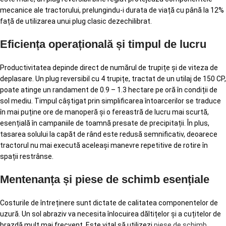
mecanice ale tractorului, prelungindu-i durata de viață cu până la 12%
față de utilizarea unui plug clasic dezechilibrat.
Eficiența operațională și timpul de lucru
Productivitatea depinde direct de numărul de trupițe și de viteza de
deplasare. Un plug reversibil cu 4 trupițe, tractat de un utilaj de 150 CP,
poate atinge un randament de 0.9 – 1.3 hectare pe oră în condiții de
sol mediu. Timpul câștigat prin simplificarea întoarcerilor se traduce
în mai puține ore de manoperă și o fereastră de lucru mai scurtă,
esențială în campaniile de toamnă presate de precipitații. În plus,
tasarea solului la capăt de rând este redusă semnificativ, deoarece
tractorul nu mai execută aceleași manevre repetitive de rotire în
spații restrânse.
Mentenanța și piese de schimb esențiale
Costurile de întreținere sunt dictate de calitatea componentelor de
uzură. Un sol abraziv va necesita înlocuirea dăltițelor și a cuțitelor de
brazdă mult mai frecvent. Este vital să utilizezi
piese de schimb