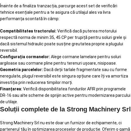
Înainte de a finaliza tranzacția, parcurge acest set de verificări
tehnice esențiale pentru a te asigura că utilajul ales va livra
performanța scontată în câmp:
Compatibilitatea tractorului:
Verifică dacă puterea motorului
respectă norma de minim 35, 45 CP per trupiță pentru soluri grele și
dacă sistemul hidraulic poate susține greutatea proprie a plugului
reversibil.
Configurația cormanelor:
Alege cormane lamelare pentru soluri
argiloase sau cormane pline pentru terenuri ușoare, nisipoase.
Geometria parcelelor:
Dacă deții tarlale fragmentate sau cu forme
neregulate, plugul reversibil este singura opțiune care îți va amortiza
investiția prin reducerea timpilor morți.
Finanțarea:
Verifică disponibilitatea fondurilor AFIR prin programele
DR-16 sau alte scheme de sprijin active pentru modernizarea parcului
de utilaje.
Soluții complete de la Strong Machinery Srl
Strong Machinery Srl nu este doar un furnizor de echipamente, ci
partenerul tău în optimizarea proceselor de producție. Oferim o gamă