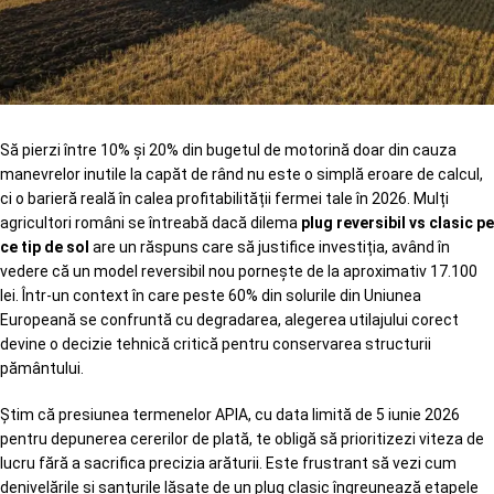
Să pierzi între 10% și 20% din bugetul de motorină doar din cauza
manevrelor inutile la capăt de rând nu este o simplă eroare de calcul,
ci o barieră reală în calea profitabilității fermei tale în 2026. Mulți
agricultori români se întreabă dacă dilema
plug reversibil vs clasic pe
ce tip de sol
are un răspuns care să justifice investiția, având în
vedere că un model reversibil nou pornește de la aproximativ 17.100
lei. Într-un context în care peste 60% din solurile din Uniunea
Europeană se confruntă cu degradarea, alegerea utilajului corect
devine o decizie tehnică critică pentru conservarea structurii
pământului.
Știm că presiunea termenelor APIA, cu data limită de 5 iunie 2026
pentru depunerea cererilor de plată, te obligă să prioritizezi viteza de
lucru fără a sacrifica precizia arăturii. Este frustrant să vezi cum
denivelările și șanțurile lăsate de un plug clasic îngreunează etapele