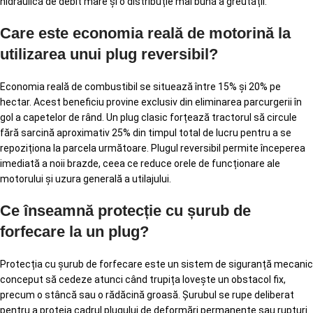
hidraulică de debit mare și o distribuție mai bună a greutății.
Care este economia reală de motorină la
utilizarea unui plug reversibil?
Economia reală de combustibil se situează între 15% și 20% pe
hectar. Acest beneficiu provine exclusiv din eliminarea parcurgerii în
gol a capetelor de rând. Un plug clasic forțează tractorul să circule
fără sarcină aproximativ 25% din timpul total de lucru pentru a se
repoziționa la parcela următoare. Plugul reversibil permite începerea
imediată a noii brazde, ceea ce reduce orele de funcționare ale
motorului și uzura generală a utilajului.
Ce înseamnă protecție cu șurub de
forfecare la un plug?
Protecția cu șurub de forfecare este un sistem de siguranță mecanic
conceput să cedeze atunci când trupița lovește un obstacol fix,
precum o stâncă sau o rădăcină groasă. Șurubul se rupe deliberat
pentru a proteja cadrul plugului de deformări permanente sau rupturi.