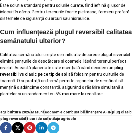
Este soluția standard pentru solurile curate, fiind ieftină și ușor de
înlocuit în câmp. Pentru terenurile foarte pietroase, fermierii preferă
sistemele de siguranță cu arcuri sau hidraulice.
Cum influențează plugul reversibil calitatea
semănatului ulterior?
Calitatea semănatului crește semnificativ deoarece plugul reversibil
elimină șanțurile de descărcare și coamele, lăsând terenul perfect
nivelat. Această planeitate este esențială când decidem un
plug
reversibil vs clasic pe ce tip de sol
să folosim pentru culturile de
toamnă. O suprafață uniformă permite organelor de semănat să
mențină o adâncime constantă, asigurând o răsărire simultană a
plantelor și un randament cu 5% mai mare la recoltare.
agricultura 2026
aratură
economie combustibil
finanțare AFIR
plug clasic
plug reversibil
tipuri de sol
utilaje agricole