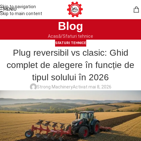
Skip to navigation
MENIU
Skip to main content
Blog
Acasă
Sfaturi tehnice
SFATURI TEHNICE
Plug reversibil vs clasic: Ghid
complet de alegere în funcție de
tipul solului în 2026
Strong Machinery
Activat mai 8, 2026