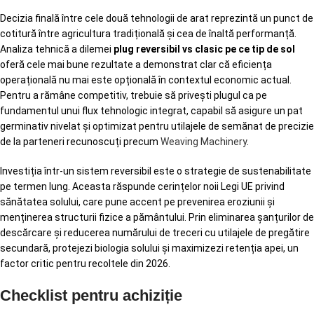
Decizia finală între cele două tehnologii de arat reprezintă un punct de
cotitură între agricultura tradițională și cea de înaltă performanță.
Analiza tehnică a dilemei
plug reversibil vs clasic pe ce tip de sol
oferă cele mai bune rezultate a demonstrat clar că eficiența
operațională nu mai este opțională în contextul economic actual.
Pentru a rămâne competitiv, trebuie să privești plugul ca pe
fundamentul unui flux tehnologic integrat, capabil să asigure un pat
germinativ nivelat și optimizat pentru utilajele de semănat de precizie
de la parteneri recunoscuți precum
Weaving Machinery
.
Investiția într-un sistem reversibil este o strategie de sustenabilitate
pe termen lung. Aceasta răspunde cerințelor noii Legi UE privind
sănătatea solului, care pune accent pe prevenirea eroziunii și
menținerea structurii fizice a pământului. Prin eliminarea șanțurilor de
descărcare și reducerea numărului de treceri cu utilajele de pregătire
secundară, protejezi biologia solului și maximizezi retenția apei, un
factor critic pentru recoltele din 2026.
Checklist pentru achiziție