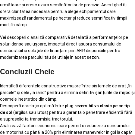
următoare și cresc uzura semănătorilor de precizie. Acest ghid îți
oferă claritatea necesară pentru a alege echipamentul care
maximizează randamentul pe hectar și reduce semnificativ timpii
morți în câmp.
Vei descoperi o analiză comparativă detaliată a performanțelor pe
soluri dense sau ușoare, impactul direct asupra consumului de
combustibil și soluțiile de finanțare prin AFIR disponibile pentru
modernizarea parcului tău de utilaje în acest sezon.
Concluzii Cheie
Identifică diferențele constructive majore între sistemele de arat „în
parcele” și cele „la rând” pentru a elimina definitiv șanțurile de mijloc și
coamele inestetice din câmp.
Descoperă corelația optimă între
plug reversibil vs clasic pe ce tip
de sol
(argilos sau lutos) pentru a garanta o penetrare eficientă fără
a suprasolicita transmisia tractorului.
Analizează factorii economici care permit o reducere a consumului
de motorină cu până la 20% prin eliminarea manevrelor în gol la capăt