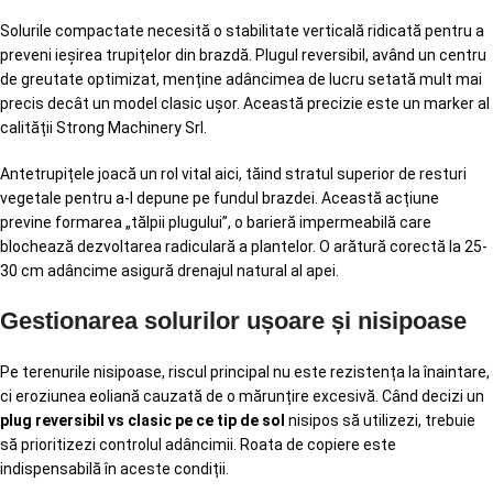
Solurile compactate necesită o stabilitate verticală ridicată pentru a
preveni ieșirea trupițelor din brazdă. Plugul reversibil, având un centru
de greutate optimizat, menține adâncimea de lucru setată mult mai
precis decât un model clasic ușor. Această precizie este un marker al
calității Strong Machinery Srl.
Antetrupițele joacă un rol vital aici, tăind stratul superior de resturi
vegetale pentru a-l depune pe fundul brazdei. Această acțiune
previne formarea „tălpii plugului”, o barieră impermeabilă care
blochează dezvoltarea radiculară a plantelor. O arătură corectă la 25-
30 cm adâncime asigură drenajul natural al apei.
Gestionarea solurilor ușoare și nisipoase
Pe terenurile nisipoase, riscul principal nu este rezistența la înaintare,
ci eroziunea eoliană cauzată de o mărunțire excesivă. Când decizi un
plug reversibil vs clasic pe ce tip de sol
nisipos să utilizezi, trebuie
să prioritizezi controlul adâncimii. Roata de copiere este
indispensabilă în aceste condiții.