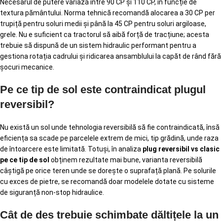
Necesarul de putere variază între 90 CP și 110 CP, în funcție de
textura pământului. Norma tehnică recomandă alocarea a 30 CP per
trupiță pentru soluri medii și până la 45 CP pentru soluri argiloase,
grele. Nu e suficient ca tractorul să aibă forță de tracțiune; acesta
trebuie să dispună de un sistem hidraulic performant pentru a
gestiona rotația cadrului și ridicarea ansamblului la capăt de rând fără
șocuri mecanice.
Pe ce tip de sol este contraindicat plugul
reversibil?
Nu există un sol unde tehnologia reversibilă să fie contraindicată, însă
eficiența sa scade pe parcelele extrem de mici, tip grădină, unde raza
de întoarcere este limitată. Totuși, în analiza
plug reversibil vs clasic
pe ce tip de sol
obținem rezultate mai bune, varianta reversibilă
câștigă pe orice teren unde se dorește o suprafață plană. Pe solurile
cu exces de pietre, se recomandă doar modelele dotate cu sisteme
de siguranță non-stop hidraulice.
Cât de des trebuie schimbate dăltițele la un