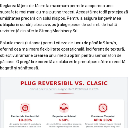
Reglarea lățimii de tăiere la maximum permite acoperirea unei
suprafețe mai mari cu mai puține treceri. Această metodă protejează
umiditatea precară din solul nisipos. Pentru a asigura longevitatea
utilajului în condiții abrazive, poți alege
piese de schimb de înaltă
rezistență
din oferta Strong Machinery Srl.
Solurile medii (lutoase) permit viteze de lucru de până la 9 km/h,
oferind cea mai mare flexibilitate operațională. Indiferent de textură,
obiectivul rămâne crearea unui mediu optim pentru
semănători de
păioase
. O pregătire corectă a solului este primul pas către o recoltă
bogată și sănătoasă.