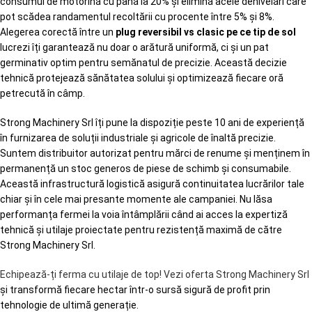
consumul de motorină cu până la 20% și elimină acele denivelări care
pot scădea randamentul recoltării cu procente între 5% și 8%.
Alegerea corectă între un
plug reversibil vs clasic pe ce tip de sol
lucrezi îți garantează nu doar o arătură uniformă, ci și un pat
germinativ optim pentru semănatul de precizie. Această decizie
tehnică protejează sănătatea solului și optimizează fiecare oră
petrecută în câmp.
Strong Machinery Srl îți pune la dispoziție peste 10 ani de experiență
în furnizarea de soluții industriale și agricole de înaltă precizie.
Suntem distribuitor autorizat pentru mărci de renume și menținem în
permanență un stoc generos de piese de schimb și consumabile.
Această infrastructură logistică asigură continuitatea lucrărilor tale
chiar și în cele mai presante momente ale campaniei. Nu lăsa
performanța fermei la voia întâmplării când ai acces la expertiză
tehnică și utilaje proiectate pentru rezistență maximă de către
Strong Machinery Srl.
Echipează-ți ferma cu utilaje de top! Vezi oferta Strong Machinery Srl
și transformă fiecare hectar într-o sursă sigură de profit prin
tehnologie de ultimă generație.