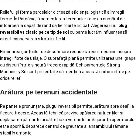
Relieful și forma parcelelor dictează eficiența logistică a întregii
ferme. În România, fragmentarea terenurilor face ca numărul de
întoarceri la capăt de rând să fie foarte ridicat. Alegerea unui
plug
reversibil vs clasic pe ce tip de sol
cu pante lucrăm influențează
direct conservarea stratului fertil.
Eliminarea șanțurilor de descărcare reduce stresul mecanic asupra
întregii flote de utilaje. O suprafață plană permite utilizarea unei
grape
cu discuri
într-o singură trecere rapidă. Echipamentele Strong
Machinery Srl sunt proiectate să mențină această uniformitate pe
orice relief.
Arătura pe terenuri accidentate
Pe pantele pronunțate, plugul reversibil permite „arătura spre deal” la
fiecare trecere. Această tehnică previne spălarea nutrienților și
deplasarea pământului către baza versantului. Siguranța operatorului
este sporită, deoarece centrul de greutate al ansamblului rămâne
stabil în amonte.