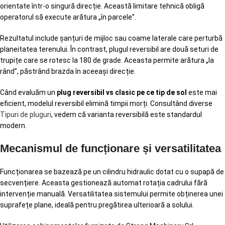
orientate într-o singură direcție. Această limitare tehnică obligă
operatorul să execute arătura „în parcele”.
Rezultatul include șanțuri de mijloc sau coame laterale care perturbă
planeitatea terenului. În contrast, plugul reversibil are două seturi de
trupițe care se rotesc la 180 de grade. Aceasta permite arătura „la
rând”, păstrând brazda în aceeași direcție.
Când evaluăm un
plug reversibil vs clasic pe ce tip de sol
este mai
eficient, modelul reversibil elimină timpii morți. Consultând diverse
Tipuri de pluguri
, vedem că varianta reversibilă este standardul
modern.
Mecanismul de funcționare și versatilitatea
Funcționarea se bazează pe un cilindru hidraulic dotat cu o supapă de
secvențiere. Aceasta gestionează automat rotația cadrului fără
intervenție manuală. Versatilitatea sistemului permite obținerea unei
suprafețe plane, ideală pentru pregătirea ulterioară a solului.