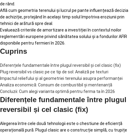
de rând.
Află cum geometria terenului și lucrul pe pante influențează decizia
de achiziție, protejând în același timp solul împotriva eroziunii prin
tehnici de arătură spre deal.
Evaluează criteriile de amortizare a investiției în contextul noilor
reglementări europene privind sănătatea solului și a fondurilor AFIR
disponibile pentru fermieri în 2026.
Cuprins
Diferențele fundamentale între plugul reversibil și cel clasic (fix)
Plug reversibil vs clasic pe ce tip de sol: Analiză pe texturi
Impactul reliefului și al geometriei terenului asupra performanței
Analiza economică: Consum de combustibil și mentenanță
Concluzii: Cum alegi varianta optimă pentru ferma ta în 2026
Diferențele fundamentale între plugul
reversibil și cel clasic (fix)
Alegerea între cele două tehnologii este o chestiune de eficiență
operațională pură. Plugul clasic are o construcție simplă, cu trupițe