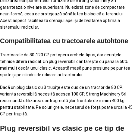
Utilizarea echipamentelor furnizate de Strong Machinery Srl
garantează o nivelare superioară. Nu există zone de compactare
neuniformă, ceea ce protejează sănătatea biologică a terenului.
Acest aspect facilitează drenajul apei și dezvoltarea optimă a
sistemului radicular.
Compatibilitatea cu tractoarele autohtone
Tractoarele de 80-120 CP pot opera ambele tipuri, dar cerințele
tehnice diferă radical. Un plug reversibil cântărește cu până la 50%
mai mult decât unul clasic. Această masă pune presiune pe puntea
spate și pe cilindrii de ridicare ai tractorului.
Dacă un plug clasic cu 3 trupițe este dus de un tractor de 80 CP,
varianta reversibilă necesită adesea 100 CP. Strong Machinery Srl
recomandă utilizarea contragreutăților frontale de minim 400 kg
pentru stabilitate. Pe soluri grele, necesarul de forță poate urca la 45
CP per trupiță.
Plug reversibil vs clasic pe ce tip de