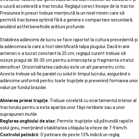
o uzură accelerată a tractorului. Reglajul corect începe de la tractor.
Presiunea în pneuri trebuie menținută la un nivel minim care să
permită tracțiunea optimă fără a genera o compactare secundară,
anulând astfel beneficiile arăturii profunde.
Stabilirea adâncimii de lucru se face raportat la cultura precedentă și
la adâncimea la care a fost identificată talpa plugului. Dacă în anii
anteriori s-a lucrat constant la 25 cm, reglajul curent trebuie să
vizeze pragul de 30-35 cm pentru a intercepta și fragmenta stratul
densificat. Orizontalitatea cadrului este un alt parametru critic.
Acesta trebuie să fie paralel cu solul în timpul lucrului, asigurând o
adâncime uniformă pentru toate trupițele și prevenind formarea unor
valuri pe fundul brazdei.
Alinierea primei trupițe:
Trebuie corelată cu ecartamentul interior al
tractorului pentru a evita apariția unor fâșii netăiate sau a unor
suprapuneri inutile.
Reglarea unghiului de atac:
Permite trupițelor să pătrundă rapid în
solul greu, menținând stabilitatea utilajului la viteze de 7-9 km/h.
Controlul patinării:
O patinare de peste 15% indică un reglaj