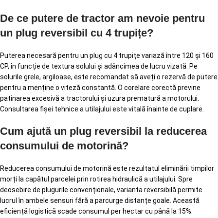
De ce putere de tractor am nevoie pentru
un plug reversibil cu 4 trupițe?
Puterea necesară pentru un plug cu 4 trupițe variază între 120 și 160
CP, în funcție de textura solului și adâncimea de lucru vizată. Pe
solurile grele, argiloase, este recomandat să aveți o rezervă de putere
pentru a menține o viteză constantă. O corelare corectă previne
patinarea excesivă a tractorului și uzura prematură a motorului.
Consultarea fișei tehnice a utilajului este vitală înainte de cuplare.
Cum ajută un plug reversibil la reducerea
consumului de motorină?
Reducerea consumului de motorină este rezultatul eliminării timpilor
morți la capătul parcelei prin rotirea hidraulică a utilajului. Spre
deosebire de plugurile convenționale, varianta reversibilă permite
lucrul în ambele sensuri fără a parcurge distanțe goale. Această
eficiență logistică scade consumul per hectar cu până la 15%.