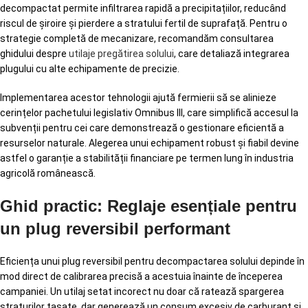
decompactat permite infiltrarea rapidă a precipitațiilor, reducând
riscul de șiroire și pierdere a stratului fertil de suprafață. Pentru o
strategie completă de mecanizare, recomandăm consultarea
ghidului despre
utilaje pregătirea solului
, care detaliază integrarea
plugului cu alte echipamente de precizie.
Implementarea acestor tehnologii ajută fermierii să se alinieze
cerințelor pachetului legislativ Omnibus III, care simplifică accesul la
subvenții pentru cei care demonstrează o gestionare eficientă a
resurselor naturale. Alegerea unui echipament robust și fiabil devine
astfel o garanție a stabilității financiare pe termen lung în industria
agricolă românească.
Ghid practic: Reglaje esențiale pentru
un plug reversibil performant
Eficiența unui plug reversibil pentru decompactarea solului depinde în
mod direct de calibrarea precisă a acestuia înainte de începerea
campaniei. Un utilaj setat incorect nu doar că ratează spargerea
straturilor tasate, dar generează un consum excesiv de carburant și