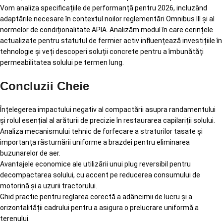
Vom analiza specificațiile de performanță pentru 2026, incluzând
adaptările necesare în contextul noilor reglementări Omnibus III și al
normelor de condiționalitate APIA. Analizăm modul în care cerințele
actualizate pentru statutul de fermier activ influențează investițiile în
tehnologie și veți descoperi soluții concrete pentru a îmbunătăți
permeabilitatea solului pe termen lung.
Concluzii Cheie
Înțelegerea impactului negativ al compactării asupra randamentului
și rolul esențial al arăturii de precizie în restaurarea capilariții solului.
Analiza mecanismului tehnic de forfecare a straturilor tasate și
importanța răsturnării uniforme a brazdei pentru eliminarea
buzunarelor de aer.
Avantajele economice ale utilizării unui plug reversibil pentru
decompactarea solului, cu accent pe reducerea consumului de
motorină și a uzurii tractorului.
Ghid practic pentru reglarea corectă a adâncimii de lucru și a
orizontalității cadrului pentru a asigura o prelucrare uniformă a
terenului.