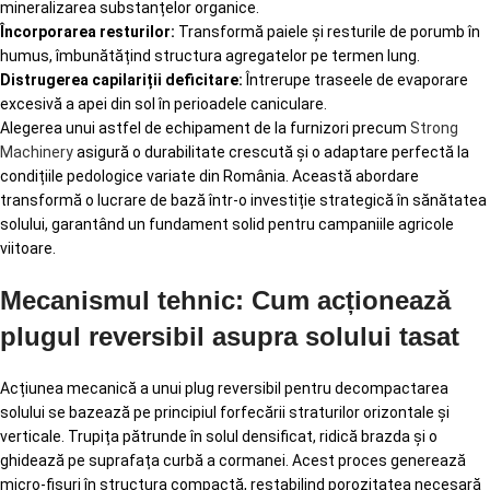
mineralizarea substanțelor organice.
Încorporarea resturilor:
Transformă paiele și resturile de porumb în
humus, îmbunătățind structura agregatelor pe termen lung.
Distrugerea capilariții deficitare:
Întrerupe traseele de evaporare
excesivă a apei din sol în perioadele caniculare.
Alegerea unui astfel de echipament de la furnizori precum
Strong
Machinery
asigură o durabilitate crescută și o adaptare perfectă la
condițiile pedologice variate din România. Această abordare
transformă o lucrare de bază într-o investiție strategică în sănătatea
solului, garantând un fundament solid pentru campaniile agricole
viitoare.
Mecanismul tehnic: Cum acționează
plugul reversibil asupra solului tasat
Acțiunea mecanică a unui plug reversibil pentru decompactarea
solului se bazează pe principiul forfecării straturilor orizontale și
verticale. Trupița pătrunde în solul densificat, ridică brazda și o
ghidează pe suprafața curbă a cormanei. Acest proces generează
micro-fisuri în structura compactă, restabilind porozitatea necesară