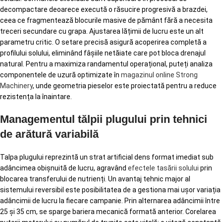
decompactare deoarece execută o răsucire progresivă a brazdei,
ceea ce fragmentează blocurile masive de pământ fără a necesita
treceri secundare cu grapa. Ajustarea lățimii de lucru este un alt
parametru critic. O setare precisă asigură acoperirea completă a
profilului solului, eliminând fâșiile netăiate care pot bloca drenajul
natural. Pentru a maximiza randamentul operațional, puteți analiza
componentele de uzură optimizate în
magazinul online Strong
Machinery
, unde geometria pieselor este proiectată pentru a reduce
rezistența la înaintare.
Managementul tălpii plugului prin tehnici
de arătură variabilă
Talpa plugului reprezintă un strat artificial dens format imediat sub
adâncimea obișnuită de lucru, agravând
efectele tasării solului
prin
blocarea transferului de nutrienți. Un avantaj tehnic major al
sistemului reversibil este posibilitatea de a gestiona mai ușor variația
adâncimii de lucru la fiecare campanie. Prin alternarea adâncimii între
25 și 35 cm, se sparge bariera mecanică formată anterior. Corelarea