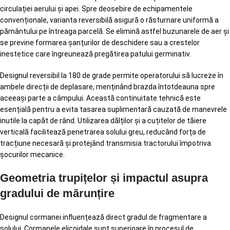
circulației aerului și apei. Spre deosebire de echipamentele
convenționale, varianta reversibilă asigură o răsturnare uniformă a
pământului pe întreaga parcelă. Se elimină astfel buzunarele de aer și
se previne formarea șanțurilor de deschidere sau a crestelor
inestetice care îngreunează pregătirea patului germinativ.
Designul reversibil la 180 de grade permite operatorului să lucreze în
ambele direcții de deplasare, menținând brazda întotdeauna spre
aceeași parte a câmpului. Această continuitate tehnică este
esențială pentru a evita tasarea suplimentară cauzată de manevrele
inutile la capăt de rând. Utilizarea dălților și a cuțitelor de tăiere
verticală facilitează penetrarea solului greu, reducând forța de
tracțiune necesară și protejând transmisia tractorului împotriva
șocurilor mecanice.
Geometria trupițelor și impactul asupra
gradului de mărunțire
Designul cormanei influențează direct gradul de fragmentare a
solului. Cormanele elicoidale sunt superioare în procesul de