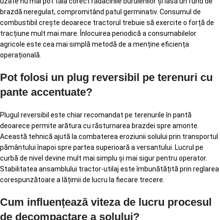
uzate nu mai pot tăia corect rădăcinile buruienilor și lasă un fund de
brazdă neregulat, compromitând patul germinativ. Consumul de
combustibil crește deoarece tractorul trebuie să exercite o forță de
tracțiune mult mai mare. Înlocuirea periodică a consumabilelor
agricole este cea mai simplă metodă de a menține eficiența
operațională.
Pot folosi un plug reversibil pe terenuri cu
pante accentuate?
Plugul reversibil este chiar recomandat pe terenurile în pantă
deoarece permite arătura cu răsturnarea brazdei spre amonte.
Această tehnică ajută la combaterea eroziunii solului prin transportul
pământului înapoi spre partea superioară a versantului. Lucrul pe
curbă de nivel devine mult mai simplu și mai sigur pentru operator.
Stabilitatea ansamblului tractor-utilaj este îmbunătățită prin reglarea
corespunzătoare a lățimii de lucru la fiecare trecere.
Cum influențează viteza de lucru procesul
de decompactare a solului?