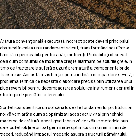
Arătura convențională executată incorect poate deveni principalul
obstacol în calea unui randament ridicat, transformând solul într-o
barieră impermeabilă pentru apă și nutrienți. Probabil ați observat
deja cum consumul de motorină crește alarmant pe solurile grele, în
timp ce tractoarele suferă o uzură prematură a componentelor de
transmisie. Această rezistență sporită indică o compactare severă, o
problemă tehnică ce necesită o abordare precisă prin utilizarea unui
plug reversibil pentru decompactarea solului ca instrument central în
strategia de pregătire a terenului.
Sunteți conștienți că un sol sănătos este fundamentul profitului, iar
noi vă vom arăta cum să optimizați acest activ vital prin tehnici
moderne de arătură. Acest ghid tehnic vă dezvăluie metodele prin
care puteți obține un pat germinativ optim cu un număr minim de
treceri, reducând impactul mecanic asupra structurii pământului.