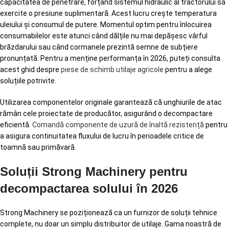
capacitatea de penetrare, forțând sistemul hidraulic al tractorului să
exercite o presiune suplimentară. Acest lucru crește temperatura
uleiului și consumul de putere. Momentul optim pentru înlocuirea
consumabilelor este atunci când dălțile nu mai depășesc vârful
brăzdarului sau când cormanele prezintă semne de subțiere
pronunțată. Pentru a menține performanța în 2026, puteți consulta
acest ghid despre
piese de schimb utilaje agricole
pentru a alege
soluțiile potrivite.
Utilizarea componentelor originale garantează că unghiurile de atac
rămân cele proiectate de producător, asigurând o decompactare
eficientă.
Comandă componente de uzură de înaltă rezistență
pentru
a asigura continuitatea fluxului de lucru în perioadele critice de
toamnă sau primăvară.
Soluții Strong Machinery pentru
decompactarea solului în 2026
Strong Machinery se poziționează ca un furnizor de soluții tehnice
complete, nu doar un simplu distribuitor de utilaje. Gama noastră de