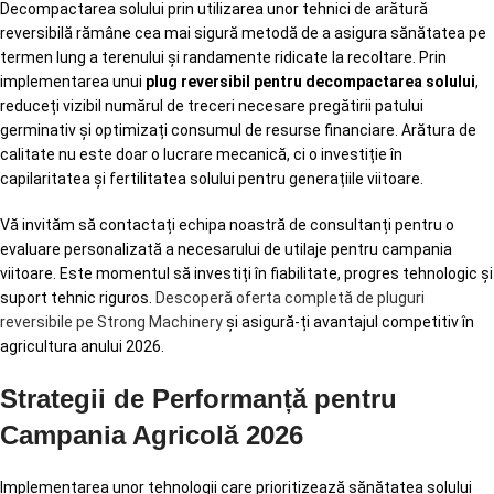
Decompactarea solului prin utilizarea unor tehnici de arătură
reversibilă rămâne cea mai sigură metodă de a asigura sănătatea pe
termen lung a terenului și randamente ridicate la recoltare. Prin
implementarea unui
plug reversibil pentru decompactarea solului
,
reduceți vizibil numărul de treceri necesare pregătirii patului
germinativ și optimizați consumul de resurse financiare. Arătura de
calitate nu este doar o lucrare mecanică, ci o investiție în
capilaritatea și fertilitatea solului pentru generațiile viitoare.
Vă invităm să contactați echipa noastră de consultanți pentru o
evaluare personalizată a necesarului de utilaje pentru campania
viitoare. Este momentul să investiți în fiabilitate, progres tehnologic și
suport tehnic riguros.
Descoperă oferta completă de pluguri
reversibile pe Strong Machinery
și asigură-ți avantajul competitiv în
agricultura anului 2026.
Strategii de Performanță pentru
Campania Agricolă 2026
Implementarea unor tehnologii care prioritizează sănătatea solului