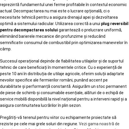
reprezintă fundamentul unei ferme profitabile în contextul economic
actual. Decompactarea nu mai este o lucrare opțională, ci o
necesitate tehnică pentru a asigura drenajul apei și dezvoltarea
optimă a sistemului radicular. Utilizarea corectă a unui
plug reversibil
pentru decompactarea solului
garantează o prelucrare uniformă,
eliminând barierele mecanice din profunzime și reducând
semnificativ consumul de combustibil prin optimizarea manevrelor în
câmp.
Succesul operațional depinde de fiabilitatea utilajelor și de suportul
tehnic de care beneficiați în momentele critice. Cu o experiență de
peste 10 ani în distribuția de utilaje agricole, oferim soluții adaptate
nevoilor specifice ale fermierilor români, punând accent pe
durabilitate și performanță constantă. Asigurăm un stoc permanent
de piese de schimb și consumabile esențiale, alături de o echipă de
service mobilă disponibilă la nivel național pentru a interveni rapid și a
asigura continuitatea lucrărilor în plin sezon.
Pregătiți-vă terenul pentru viitor cu echipamente proiectate să
reziste pe cele mai grele soluri din regiune.
Vezi gama noastră de