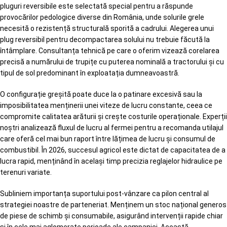
pluguri reversibile este selectată special pentru a răspunde
provocărilor pedologice diverse din România, unde solurile grele
necesită o rezistență structurală sporită a cadrului. Alegerea unui
plug reversibil pentru decompactarea solului nu trebuie făcută la
întâmplare. Consultanța tehnică pe care o oferim vizează corelarea
precisă a numărului de trupițe cu puterea nominală a tractorului și cu
tipul de sol predominant în exploatația dumneavoastră.
O configurație greșită poate duce la o patinare excesivă sau la
imposibilitatea menținerii unei viteze de lucru constante, ceea ce
compromite calitatea arăturii și crește costurile operaționale. Experții
noștri analizează fluxul de lucru al fermei pentru a recomanda utilajul
care oferă cel mai bun raport între lățimea de lucru și consumul de
combustibil. În 2026, succesul agricol este dictat de capacitatea de a
lucra rapid, menținând în același timp precizia reglajelor hidraulice pe
terenuri variate.
Subliniem importanța suportului post-vânzare ca pilon central al
strategiei noastre de parteneriat. Menținem un stoc național generos
de piese de schimb și consumabile, asigurând intervenții rapide chiar
și în cele mai aglomerate perioade ale campaniei. Această