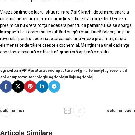
Viteza optimă de lucru, situată între 7 și 9 km/h, determină energia
cinetică necesară pentru mărunțirea eficientă a brazdei. O viteză
prea mică nu oferă forța necesară pentru ca pământul să se spargă
la impactul cu cormana, rezultând bulgări mari. Dacă folosiți un plug
reversibil pentru decompactarea solului la viteze prea mari, uzura
elementelor de tăiere crește exponențial. Menținerea unei cadențe
constante asigură o structură granulară optimă a solului.
agricultura
APIA
aratură
decompactare sol
ghid tehnic
plug reversibil
sol compactat
tehnologie agricola
utilaje agricole
cele mai noi
cele mai vechi
Articole Similare