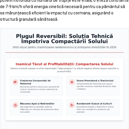
puterii motorului cu numărul de trupițe este vitală; o viteză constantă
de 7-9 km/h oferă energia cinetică necesară pentru ca pământul să
se mărunțească eficient la impactul cu cormana, asigurând o
structură granulară sănătoasă.