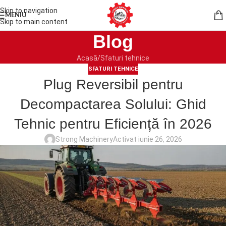
Skip to navigation
MENIU
Skip to main content
Blog
Acasă
Sfaturi tehnice
SFATURI TEHNICE
Plug Reversibil pentru
Decompactarea Solului: Ghid
Tehnic pentru Eficiență în 2026
Strong Machinery
Activat iunie 26, 2026