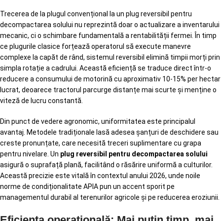
Trecerea de la plugul convențional la un plug reversibil pentru
decompactarea solului nu reprezintă doar o actualizare a inventarului
mecanic, ci o schimbare fundamentală a rentabilității fermei. În timp
ce plugurile clasice forțează operatorul să execute manevre
complexe la capăt de rând, sistemul reversibil elimină timpii morți prin
simpla rotație a cadrului. Această eficiență se traduce direct într-o
reducere a consumului de motorină cu aproximativ 10-15% per hectar
lucrat, deoarece tractorul parcurge distanțe mai scurte și menține o
viteză de lucru constantă.
Din punct de vedere agronomic, uniformitatea este principalul
avantaj. Metodele tradiționale lasă adesea șanțuri de deschidere sau
creste pronunțate, care necesită treceri suplimentare cu grapa
pentru nivelare. Un
plug reversibil pentru decompactarea solului
asigură o suprafață plană, facilitând o răsărire uniformă a culturilor.
Această precizie este vitală în contextul anului 2026, unde noile
norme de condiționalitate APIA pun un accent sporit pe
managementul durabil al terenurilor agricole și pe reducerea eroziunii.
Eficiența operațională: Mai puțin timp, mai