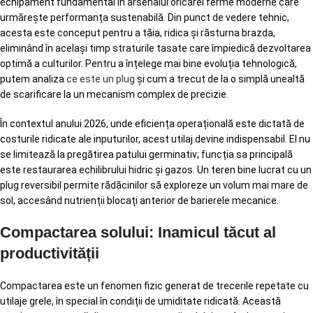
echipament fundamental în arsenalul oricărei ferme moderne care
urmărește performanța sustenabilă. Din punct de vedere tehnic,
acesta este conceput pentru a tăia, ridica și răsturna brazda,
eliminând în același timp straturile tasate care împiedică dezvoltarea
optimă a culturilor. Pentru a înțelege mai bine evoluția tehnologică,
putem analiza
ce este un plug
și cum a trecut de la o simplă unealtă
de scarificare la un mecanism complex de precizie.
În contextul anului 2026, unde eficiența operațională este dictată de
costurile ridicate ale inputurilor, acest utilaj devine indispensabil. El nu
se limitează la pregătirea patului germinativ; funcția sa principală
este restaurarea echilibrului hidric și gazos. Un teren bine lucrat cu un
plug reversibil permite rădăcinilor să exploreze un volum mai mare de
sol, accesând nutrienții blocați anterior de barierele mecanice.
Compactarea solului: Inamicul tăcut al
productivității
Compactarea este un fenomen fizic generat de trecerile repetate cu
utilaje grele, în special în condiții de umiditate ridicată. Această