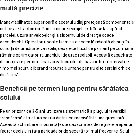
multă precizie
Manevrabilitatea superioară a acestui utilaj protejează componentele
critice ale tractorului. Prin eliminarea virajelor strânse la capătul
parcelei, uzura anvelopelor și a sistemului de direcție scade
considerabil. Operatorul poate lucra cu o cadență ridicată chiar și în
condiții de umiditate variabilă, deoarece fluxul de pământ pe cormană
rămâne optim datorită unghiului de atac reglabil. Această capacitate
de adaptare permite finalizarea lucrărilor de bază într-un interval de
timp mai scurt, eliberând resursele umane pentru alte sarcini critice
din fermă.
Beneficii pe termen lung pentru sănătatea
solului
Pe un orizont de 3-5 ani, utilizarea sistematică a plugului reversibil
transformă structura solului dintr-una masivă într-una granulară.
Această schimbare îmbunătățește capacitatea de reținere a apei, un
factor decisiv în fața perioadelor de secetă tot mai frecvente. Solul