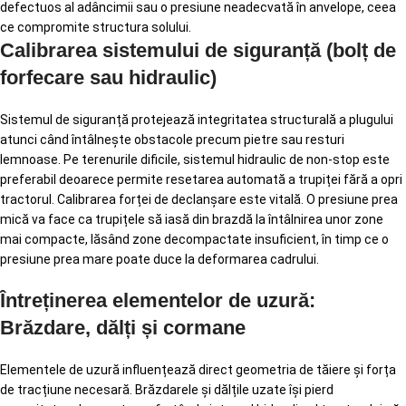
defectuos al adâncimii sau o presiune neadecvată în anvelope, ceea
ce compromite structura solului.
Calibrarea sistemului de siguranță (bolț de
forfecare sau hidraulic)
Sistemul de siguranță protejează integritatea structurală a plugului
atunci când întâlnește obstacole precum pietre sau resturi
lemnoase. Pe terenurile dificile, sistemul hidraulic de non-stop este
preferabil deoarece permite resetarea automată a trupiței fără a opri
tractorul. Calibrarea forței de declanșare este vitală. O presiune prea
mică va face ca trupițele să iasă din brazdă la întâlnirea unor zone
mai compacte, lăsând zone decompactate insuficient, în timp ce o
presiune prea mare poate duce la deformarea cadrului.
Întreținerea elementelor de uzură:
Brăzdare, dălți și cormane
Elementele de uzură influențează direct geometria de tăiere și forța
de tracțiune necesară. Brăzdarele și dălțile uzate își pierd