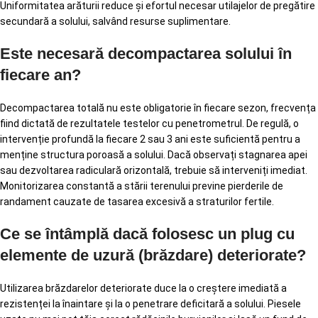
Uniformitatea arăturii reduce și efortul necesar utilajelor de pregătire
secundară a solului, salvând resurse suplimentare.
Este necesară decompactarea solului în
fiecare an?
Decompactarea totală nu este obligatorie în fiecare sezon, frecvența
fiind dictată de rezultatele testelor cu penetrometrul. De regulă, o
intervenție profundă la fiecare 2 sau 3 ani este suficientă pentru a
menține structura poroasă a solului. Dacă observați stagnarea apei
sau dezvoltarea radiculară orizontală, trebuie să interveniți imediat.
Monitorizarea constantă a stării terenului previne pierderile de
randament cauzate de tasarea excesivă a straturilor fertile.
Ce se întâmplă dacă folosesc un plug cu
elemente de uzură (brăzdare) deteriorate?
Utilizarea brăzdarelor deteriorate duce la o creștere imediată a
rezistenței la înaintare și la o penetrare deficitară a solului. Piesele