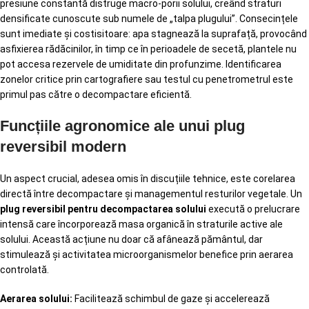
presiune constantă distruge macro-porii solului, creând straturi
densificate cunoscute sub numele de „talpa plugului”. Consecințele
sunt imediate și costisitoare: apa stagnează la suprafață, provocând
asfixierea rădăcinilor, în timp ce în perioadele de secetă, plantele nu
pot accesa rezervele de umiditate din profunzime. Identificarea
zonelor critice prin cartografiere sau testul cu penetrometrul este
primul pas către o decompactare eficientă.
Funcțiile agronomice ale unui plug
reversibil modern
Un aspect crucial, adesea omis în discuțiile tehnice, este corelarea
directă între decompactare și managementul resturilor vegetale. Un
plug reversibil pentru decompactarea solului
execută o prelucrare
intensă care încorporează masa organică în straturile active ale
solului. Această acțiune nu doar că afânează pământul, dar
stimulează și activitatea microorganismelor benefice prin aerarea
controlată.
Aerarea solului:
Facilitează schimbul de gaze și accelerează