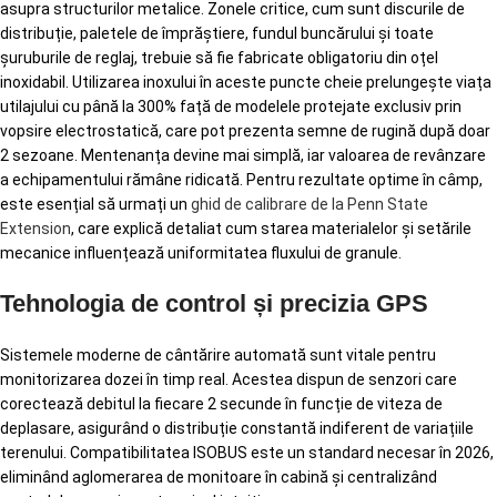
asupra structurilor metalice. Zonele critice, cum sunt discurile de
distribuție, paletele de împrăștiere, fundul buncărului și toate
șuruburile de reglaj, trebuie să fie fabricate obligatoriu din oțel
inoxidabil. Utilizarea inoxului în aceste puncte cheie prelungește viața
utilajului cu până la 300% față de modelele protejate exclusiv prin
vopsire electrostatică, care pot prezenta semne de rugină după doar
2 sezoane. Mentenanța devine mai simplă, iar valoarea de revânzare
a echipamentului rămâne ridicată. Pentru rezultate optime în câmp,
este esențial să urmați un
ghid de calibrare de la Penn State
Extension
, care explică detaliat cum starea materialelor și setările
mecanice influențează uniformitatea fluxului de granule.
Tehnologia de control și precizia GPS
Sistemele moderne de cântărire automată sunt vitale pentru
monitorizarea dozei în timp real. Acestea dispun de senzori care
corectează debitul la fiecare 2 secunde în funcție de viteza de
deplasare, asigurând o distribuție constantă indiferent de variațiile
terenului. Compatibilitatea ISOBUS este un standard necesar în 2026,
eliminând aglomerarea de monitoare în cabină și centralizând