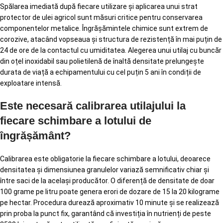
Spălarea imediată după fiecare utilizare și aplicarea unui strat
protector de ulei agricol sunt măsuri critice pentru conservarea
componentelor metalice. Îngrășămintele chimice sunt extrem de
corozive, atacând vopseaua și structura de rezistență în mai puțin de
24 de ore de la contactul cu umiditatea. Alegerea unui utilaj cu buncăr
din oțel inoxidabil sau polietilenă de înaltă densitate prelungește
durata de viață a echipamentului cu cel puțin 5 ani în condiții de
exploatare intensă.
Este necesară calibrarea utilajului la
fiecare schimbare a lotului de
îngrășământ?
Calibrarea este obligatorie la fiecare schimbare a lotului, deoarece
densitatea și dimensiunea granulelor variază semnificativ chiar și
între saci de la același producător. O diferență de densitate de doar
100 grame pe litru poate genera erori de dozare de 15 la 20 kilograme
pe hectar. Procedura durează aproximativ 10 minute și se realizează
prin proba la punct fix, garantând că investiția în nutrienți de peste