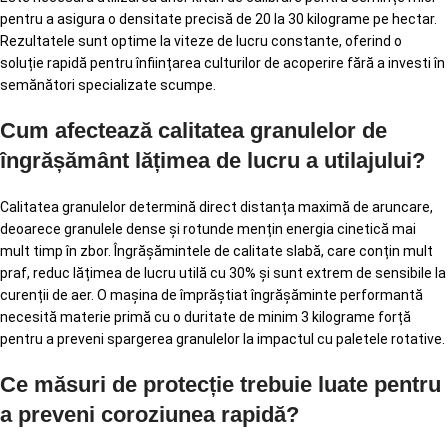
pentru a asigura o densitate precisă de 20 la 30 kilograme pe hectar.
Rezultatele sunt optime la viteze de lucru constante, oferind o
soluție rapidă pentru înființarea culturilor de acoperire fără a investi în
semănători specializate scumpe.
Cum afectează calitatea granulelor de
îngrășământ lățimea de lucru a utilajului?
Calitatea granulelor determină direct distanța maximă de aruncare,
deoarece granulele dense și rotunde mențin energia cinetică mai
mult timp în zbor. Îngrășămintele de calitate slabă, care conțin mult
praf, reduc lățimea de lucru utilă cu 30% și sunt extrem de sensibile la
curenții de aer. O mașina de împrăștiat îngrășăminte performantă
necesită materie primă cu o duritate de minim 3 kilograme forță
pentru a preveni spargerea granulelor la impactul cu paletele rotative.
Ce măsuri de protecție trebuie luate pentru
a preveni coroziunea rapidă?