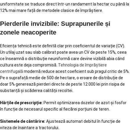
uniformitate se traduce direct într-un randament la hectar cu până la
12% mai mare față de metodele clasice de împrăștiere.
Pierderile invizibile: Suprapunerile și
zonele neacoperite
Eficiența tehnică este definită clar prin coeficientul de variație (CV).
Un utilaj uzat sau slab calibrat poate avea un CV de peste 15%, ceea
ce înseamnă o distribuție neuniformă care devine vizibilă abia când
cultura este deja compromisă.
Tehnologia de împrăștiere
centrifugală
modernă reduce acest coeficient sub pragul critic de 5%.
Pe o suprafață medie de 500 de hectare, o eroare de distribuție de
doar 5% generează pierderi directe de peste 12.000 lei prin risipa de
substanță și scăderea calității recoltei.
Hărțile de prescripție:
Permit optimizarea dozelor de azot și fosfor
în funcție de necesarul specific al fiecărei porțiuni de teren.
Sistemele de cântărire:
Ajustează automat debitul în funcție de
viteza de înaintare a tractorului.