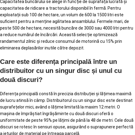
Capacitatea buncărului se alege în funcție de suprafața lucrată și
capacitatea de ridicare a tractorului disponibil în fermă. Pentru
exploatații sub 100 de hectare, un volum de 600 la 1500 litri este
suficient pentru a menține agilitatea ansamblului. Fermele mari, de
peste 500 de hectare, necesită buncăre de 3000 sau 4000 litri pentru
a reduce numărul de încărcări. Această selecție optimizează
randamentul zilnic și reduce consumul de motorină cu 15% prin
eliminarea deplasărilor inutile către depozit.
Care este diferența principală între un
distribuitor cu un singur disc și unul cu
două discuri?
Diferența principală constă în precizia distribuției și lățimea maximă
de lucru atinsă în câmp. Distribuitorul cu un singur disc este destinat
suprafețelor mici, având o lățime limitată la maxim 12 metri. O
mașina de împrăștiat îngrășăminte cu două discuri oferă o
uniformitate de peste 95% pe lățimi de până la 48 de metri. Cele două
discuri se rotesc în sensuri opuse, asigurând o suprapunere perfectă
a jeturilor de material pe întreaga parcelă.