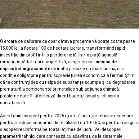
O eroare de calibrare de doar câteva procente vă poate costa peste
15.000 lei la fiecare 100 de hectare lucrate, transformând rapid
investiția din profit într-o pierdere netă. Într-o piață agricolă
românească tot mai competitivă, alegerea unei
masina de
imprastiat ingrasaminte
de înaltă precizie nu mai e un lux, ci o
condiție obligatorie pentru supraviețuirea economică a fermei. Știm
că te confrunți des cu risipa de substanțe scumpe și cu degradarea
prematură a componentelor metalice sub acțiunea chimică,
probleme care îți afectează direct bugetul anual și eficiența
operațională.
Acest ghid complet pentru 2026 îți oferă soluțiile tehnice necesare
pentru a reduce consumul de fertilizant cu 10-15% și pentru a asigura
o acoperire uniformă pe toată lățimea de lucru. Vei descoperi
parametrii tehnici care contează cu adevărat, de la sistemele