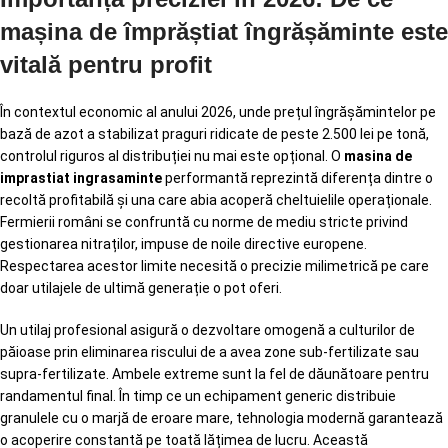
mașina de împrăștiat îngrășăminte este
vitală pentru profit
În contextul economic al anului 2026, unde prețul îngrășămintelor pe
bază de azot a stabilizat praguri ridicate de peste 2.500 lei pe tonă,
controlul riguros al distribuției nu mai este opțional. O
masina de
imprastiat ingrasaminte
performantă reprezintă diferența dintre o
recoltă profitabilă și una care abia acoperă cheltuielile operaționale.
Fermierii români se confruntă cu norme de mediu stricte privind
gestionarea nitraților, impuse de noile directive europene.
Respectarea acestor limite necesită o precizie milimetrică pe care
doar utilajele de ultimă generație o pot oferi.
Un utilaj profesional asigură o dezvoltare omogenă a culturilor de
păioase prin eliminarea riscului de a avea zone sub-fertilizate sau
supra-fertilizate. Ambele extreme sunt la fel de dăunătoare pentru
randamentul final. În timp ce un echipament generic distribuie
granulele cu o marjă de eroare mare, tehnologia modernă garantează
o acoperire constantă pe toată lățimea de lucru. Această