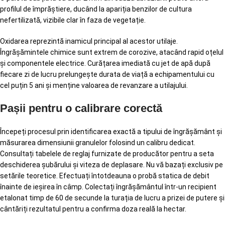
profilul de împrăștiere, ducând la apariția benzilor de cultura
nefertilizată, vizibile clar în faza de vegetație.
Oxidarea reprezintă inamicul principal al acestor utilaje.
Îngrășămintele chimice sunt extrem de corozive, atacând rapid oțelul
și componentele electrice. Curățarea imediată cu jet de apă după
fiecare zi de lucru prelungește durata de viață a echipamentului cu
cel puțin 5 ani și menține valoarea de revanzare a utilajului.
Pașii pentru o calibrare corectă
Începeți procesul prin identificarea exactă a tipului de îngrășământ și
măsurarea dimensiunii granulelor folosind un calibru dedicat.
Consultați tabelele de reglaj furnizate de producător pentru a seta
deschiderea șubărului și viteza de deplasare. Nu vă bazați exclusiv pe
setările teoretice. Efectuați întotdeauna o probă statica de debit
înainte de ieșirea în câmp. Colectați îngrășământul într-un recipient
etalonat timp de 60 de secunde la turația de lucru a prizei de putere și
cântăriți rezultatul pentru a confirma doza reală la hectar.