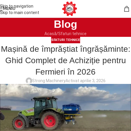
Skip to navigation
MENIU
Skip to main content
Blog
Acasă
Sfaturi tehnice
SFATURI TEHNICE
Mașină de împrăștiat îngrășăminte:
Ghid Complet de Achiziție pentru
Fermieri în 2026
Strong Machinery
Activat aprilie 3, 2026