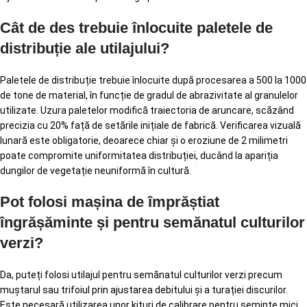
Cât de des trebuie înlocuite paletele de
distribuție ale utilajului?
Paletele de distribuție trebuie înlocuite după procesarea a 500 la 1000
de tone de material, în funcție de gradul de abrazivitate al granulelor
utilizate. Uzura paletelor modifică traiectoria de aruncare, scăzând
precizia cu 20% față de setările inițiale de fabrică. Verificarea vizuală
lunară este obligatorie, deoarece chiar și o eroziune de 2 milimetri
poate compromite uniformitatea distribuției, ducând la apariția
dungilor de vegetație neuniformă în cultură.
Pot folosi mașina de împrăștiat
îngrășăminte și pentru semănatul culturilor
verzi?
Da, puteți folosi utilajul pentru semănatul culturilor verzi precum
muștarul sau trifoiul prin ajustarea debitului și a turației discurilor.
Este necesară utilizarea unor kituri de calibrare pentru semințe mici