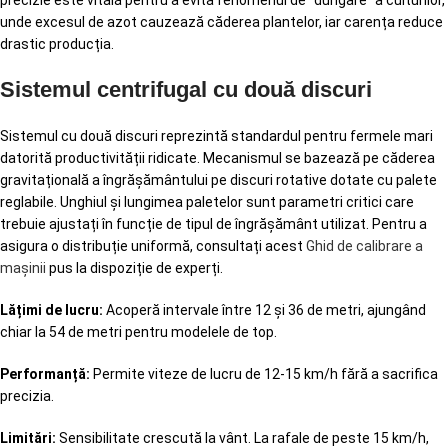
unde excesul de azot cauzează căderea plantelor, iar carența reduce
drastic producția.
Sistemul centrifugal cu două discuri
Sistemul cu două discuri reprezintă standardul pentru fermele mari
datorită productivității ridicate. Mecanismul se bazează pe căderea
gravitațională a îngrășământului pe discuri rotative dotate cu palete
reglabile. Unghiul și lungimea paletelor sunt parametri critici care
trebuie ajustați în funcție de tipul de îngrășământ utilizat. Pentru a
asigura o distribuție uniformă, consultați acest
Ghid de calibrare a
mașinii
pus la dispoziție de experți.
Lățimi de lucru:
Acoperă intervale între 12 și 36 de metri, ajungând
chiar la 54 de metri pentru modelele de top.
Performanță:
Permite viteze de lucru de 12-15 km/h fără a sacrifica
precizia.
Limitări:
Sensibilitate crescută la vânt. La rafale de peste 15 km/h,