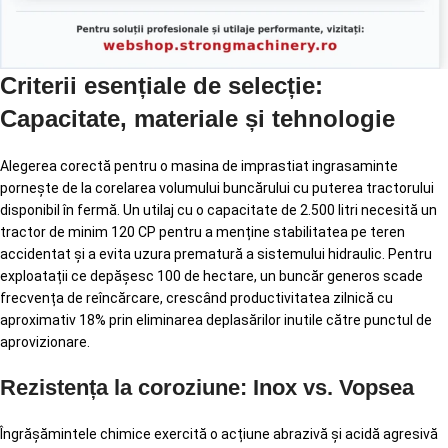
Criterii esențiale de selecție:
Capacitate, materiale și tehnologie
Alegerea corectă pentru o masina de imprastiat ingrasaminte
pornește de la corelarea volumului buncărului cu puterea tractorului
disponibil în fermă. Un utilaj cu o capacitate de 2.500 litri necesită un
tractor de minim 120 CP pentru a menține stabilitatea pe teren
accidentat și a evita uzura prematură a sistemului hidraulic. Pentru
exploatații ce depășesc 100 de hectare, un buncăr generos scade
frecvența de reîncărcare, crescând productivitatea zilnică cu
aproximativ 18% prin eliminarea deplasărilor inutile către punctul de
aprovizionare.
Rezistența la coroziune: Inox vs. Vopsea
Îngrășămintele chimice exercită o acțiune abrazivă și acidă agresivă