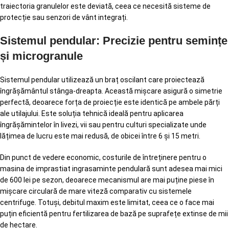
traiectoria granulelor este deviată, ceea ce necesită sisteme de
protecție sau senzori de vânt integrați.
Sistemul pendular: Precizie pentru semințe
și microgranule
Sistemul pendular utilizează un braț oscilant care proiectează
îngrășământul stânga-dreapta. Această mișcare asigură o simetrie
perfectă, deoarece forța de proiecție este identică pe ambele părți
ale utilajului. Este soluția tehnică ideală pentru aplicarea
îngrășămintelor în livezi, vii sau pentru culturi specializate unde
lățimea de lucru este mai redusă, de obicei între 6 și 15 metri.
Din punct de vedere economic, costurile de întreținere pentru o
masina de imprastiat ingrasaminte pendulară sunt adesea mai mici
de 600 lei pe sezon, deoarece mecanismul are mai puține piese în
mișcare circulară de mare viteză comparativ cu sistemele
centrifuge. Totuși, debitul maxim este limitat, ceea ce o face mai
puțin eficientă pentru fertilizarea de bază pe suprafețe extinse de mii
de hectare.