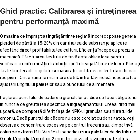
Ghid practic: Calibrarea și întreținerea
pentru performanță maximă
O mașina de împrăștiat îngrășăminte reglată incorect poate genera
pierderi de până la 15-20% din cantitatea de substanțe aplicate,
afectând direct profitabilitatea culturii. Eficiența începe cu precizia
mecanică. Efectuarea testului de tavă este obligatorie pentru
verificarea uniformității distribuției pe întreaga lățime de lucru. Plasați
tăvile la intervale regulate și măsurați cantitatea colectata în fiecare
recipient. Orice variație mai mare de 5% intre tăvi indică necesitatea
ajustării unghiului paletelor sau a punctului de alimentare.
Reglarea punctului de cădere a granulelor pe disc se face obligatoriu
în funcție de greutatea specifica a îngrășământului. Ureea, fiind mai
ușoară, se comportă diferit față de NPK-ul granulat sau nitratul de
amoniu. Dacă punctul de cădere nu este corelat cu densitatea, veți
observa o concentrare excesiva pe centrul trecerii sau, dimpotrivă,
goluri pe extremități. Verificati periodic uzura paletelor de distribuție.
O paletă subțiată cu doar 2 mm din cauza abraziunii poate altera