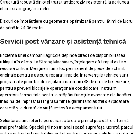
Structură robustă din oțel tratat anticoroziv, rezistentă la acțiunea
chimică a îngrășămintelor.
Discuri de împrăștiere cu geometrie optimizată pentru lățimi de lucru
de până la 24-36 metri.
Servicii post-vânzare și asistență tehnică
Eficiența unei campanii agricole depinde direct de disponibilitatea
utilajului în câmp. La
Strong Machinery
, înțelegem că timpul este o
resursă critică. Menținem un stoc permanent de piese de schimb
originale pentru a asigura reparații rapide. Intervențiile tehnice sunt
programate prioritar, de regulă în maximum 48 de ore de la sesizare,
pentru a preveni blocajele operaționale costisitoare. Instruim
operatorii fermei tale pentru a stăpâni funcțiile avansate ale fiecărei
masina de imprastiat ingrasaminte
, garantând astfel o exploatare
corectă și o durată de viață extinsă a echipamentului.
Solicitarea unei oferte personalizate este primul pas către o fermă
mai profitabilă. Specialiștii noștri analizează suprafața lucrată, parcul
auto existent și bugetul disponibil pentru a propune soluția cu cel mai