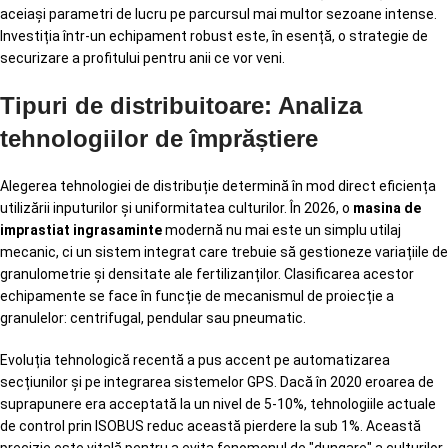
aceiași parametri de lucru pe parcursul mai multor sezoane intense.
Investiția într-un echipament robust este, în esență, o strategie de
securizare a profitului pentru anii ce vor veni.
Tipuri de distribuitoare: Analiza
tehnologiilor de împrăștiere
Alegerea tehnologiei de distribuție determină în mod direct eficiența
utilizării inputurilor și uniformitatea culturilor. În 2026, o
masina de
imprastiat ingrasaminte
modernă nu mai este un simplu utilaj
mecanic, ci un sistem integrat care trebuie să gestioneze variațiile de
granulometrie și densitate ale fertilizanților. Clasificarea acestor
echipamente se face în funcție de mecanismul de proiecție a
granulelor: centrifugal, pendular sau pneumatic.
Evoluția tehnologică recentă a pus accent pe automatizarea
secțiunilor și pe integrarea sistemelor GPS. Dacă în 2020 eroarea de
suprapunere era acceptată la un nivel de 5-10%, tehnologiile actuale
de control prin ISOBUS reduc această pierdere la sub 1%. Această
precizie este vitală pentru a evita fenomenul de "dungare" a culturilor,