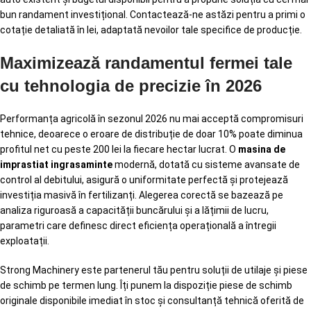
bun randament investițional. Contactează-ne astăzi pentru a primi o
cotație detaliată în lei, adaptată nevoilor tale specifice de producție.
Maximizează randamentul fermei tale
cu tehnologia de precizie în 2026
Performanța agricolă în sezonul 2026 nu mai acceptă compromisuri
tehnice, deoarece o eroare de distribuție de doar 10% poate diminua
profitul net cu peste 200 lei la fiecare hectar lucrat. O
masina de
imprastiat ingrasaminte
modernă, dotată cu sisteme avansate de
control al debitului, asigură o uniformitate perfectă și protejează
investiția masivă în fertilizanți. Alegerea corectă se bazează pe
analiza riguroasă a capacității buncărului și a lățimii de lucru,
parametri care definesc direct eficiența operațională a întregii
exploatații.
Strong Machinery este partenerul tău pentru soluții de utilaje și piese
de schimb pe termen lung. Îți punem la dispoziție piese de schimb
originale disponibile imediat în stoc și consultanță tehnică oferită de