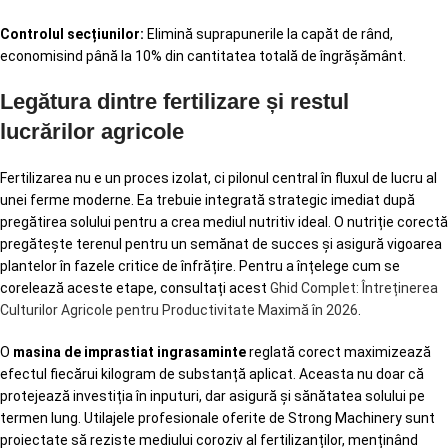
Controlul secțiunilor:
Elimină suprapunerile la capăt de rând,
economisind până la 10% din cantitatea totală de îngrășământ.
Legătura dintre fertilizare și restul
lucrărilor agricole
Fertilizarea nu e un proces izolat, ci pilonul central în fluxul de lucru al
unei ferme moderne. Ea trebuie integrată strategic imediat după
pregătirea solului pentru a crea mediul nutritiv ideal. O nutriție corectă
pregătește terenul pentru un semănat de succes și asigură vigoarea
plantelor în fazele critice de înfrățire. Pentru a înțelege cum se
corelează aceste etape, consultați acest
Ghid Complet: Întreținerea
Culturilor Agricole pentru Productivitate Maximă în 2026
.
O
masina de imprastiat ingrasaminte
reglată corect maximizează
efectul fiecărui kilogram de substanță aplicat. Aceasta nu doar că
protejează investiția în inputuri, dar asigură și sănătatea solului pe
termen lung. Utilajele profesionale oferite de Strong Machinery sunt
proiectate să reziste mediului coroziv al fertilizanților, menținând