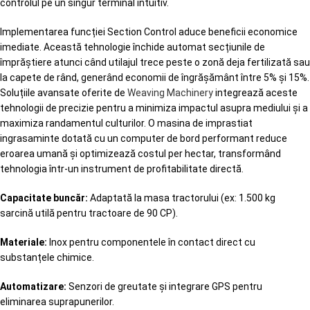
controlul pe un singur terminal intuitiv.
Implementarea funcției Section Control aduce beneficii economice
imediate. Această tehnologie închide automat secțiunile de
împrăștiere atunci când utilajul trece peste o zonă deja fertilizată sau
la capete de rând, generând economii de îngrășământ între 5% și 15%.
Soluțiile avansate oferite de
Weaving Machinery
integrează aceste
tehnologii de precizie pentru a minimiza impactul asupra mediului și a
maximiza randamentul culturilor. O masina de imprastiat
ingrasaminte dotată cu un computer de bord performant reduce
eroarea umană și optimizează costul per hectar, transformând
tehnologia într-un instrument de profitabilitate directă.
Capacitate buncăr:
Adaptată la masa tractorului (ex: 1.500 kg
sarcină utilă pentru tractoare de 90 CP).
Materiale:
Inox pentru componentele în contact direct cu
substanțele chimice.
Automatizare:
Senzori de greutate și integrare GPS pentru
eliminarea suprapunerilor.