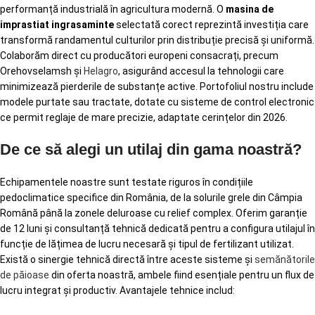
performanță industrială în agricultura modernă. O
masina de
imprastiat ingrasaminte
selectată corect reprezintă investiția care
transformă randamentul culturilor prin distribuție precisă și uniformă.
Colaborăm direct cu producători europeni consacrați, precum
Orehovselamsh și
Helagro
, asigurând accesul la tehnologii care
minimizează pierderile de substanțe active. Portofoliul nostru include
modele purtate sau tractate, dotate cu sisteme de control electronic
ce permit reglaje de mare precizie, adaptate cerințelor din 2026.
De ce să alegi un utilaj din gama noastră?
Echipamentele noastre sunt testate riguros în condițiile
pedoclimatice specifice din România, de la solurile grele din Câmpia
Română până la zonele deluroase cu relief complex. Oferim garanție
de 12 luni și consultanță tehnică dedicată pentru a configura utilajul în
funcție de lățimea de lucru necesară și tipul de fertilizant utilizat.
Există o sinergie tehnică directă între aceste sisteme și
semănătorile
de păioase
din oferta noastră, ambele fiind esențiale pentru un flux de
lucru integrat și productiv. Avantajele tehnice includ: